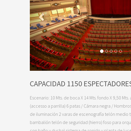
CAPACIDAD 1150 ESPECTADORE
Escenario: 10 Mts. de boca X 14 Mts. fondo X 9,50 Mts. al
(accesso a parrilla) 6 patas / Cámara negra / Hombros
de iluminación 2 varas de escenografía telón medio 
bambalión telón de seguridad (hierro) foso para orqu
con baño y ducha) sistema de sonido y planta de luce