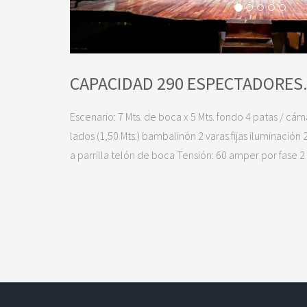
CAPACIDAD 290 ESPECTADORES
Escenario: 7 Mts. de boca x 5 Mts. fondo 4 patas / c
lados (1,50 Mts.) bambalinón 2 varas fijas iluminación 
a parrilla telón de boca Tensión: 60 amper por fase 2