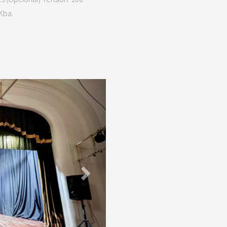
Kba.
Next