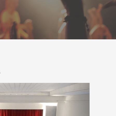
s
Next