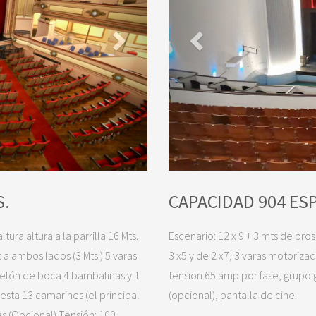
S.
CAPACIDAD 904 ES
tura altura a la parrilla 16 Mts.
Escenario: 12 x 9 + 3 mts de pr
 a ambos lados (3 Mts.) 5 varas
3 x5 y de 2 x7, 3 varas motoriz
telón de boca 4 bambalinas y 1
tension 65 amp por fase, grupo
esta 13 camarines (el principal
(opcional), pantalla de cine.
s (Opcional) Tensión: 100