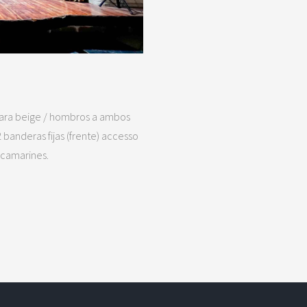
.
ámara beige / hombros a ambos
2 banderas fijas (frente) accesso
 camarines.