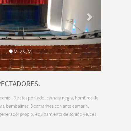
PECTADORES.
oscenio , 3 patas por lado, camara negra, hombros de
adas, bambalinas, 5 camarines con ante camarín,
 generador propio, equipamiento de sonido y luces